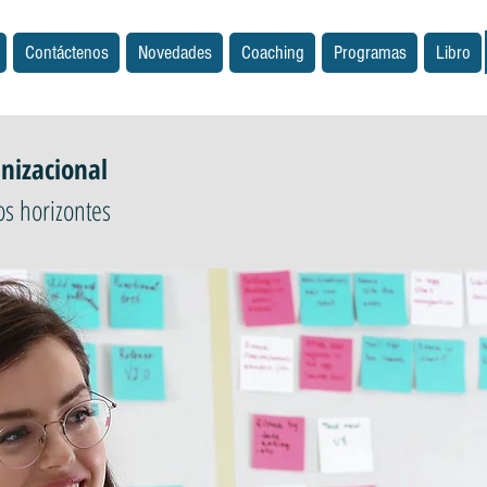
Contáctenos
Novedades
Coaching
Programas
Libro
izacional
s horizontes