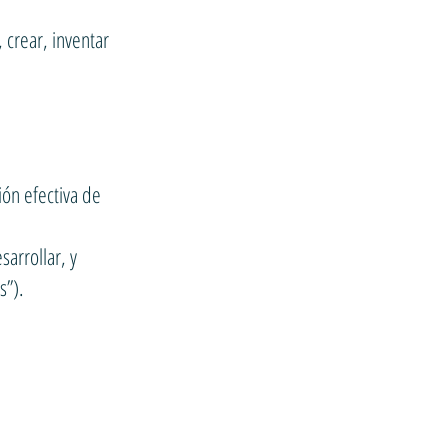
 crear, inventar
ión efectiva de
arrollar, y
s”).