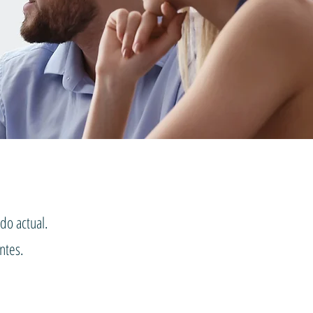
do actual.
ntes.