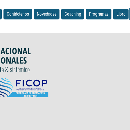
Contáctenos
Novedades
Coaching
Programas
Libro
NACIONAL
IONALES
sta & sistémico