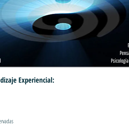
izaje Experiencial:
n
ervadas