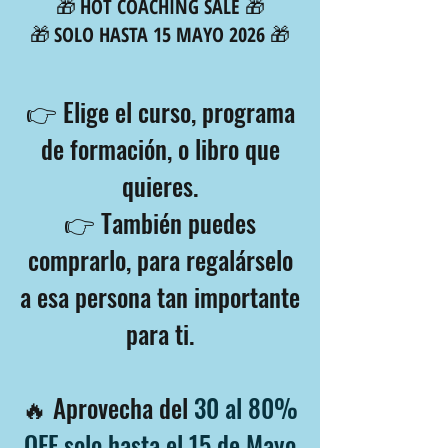
🎁
HOT COACHING SALE
🎁
🎁
SOLO HASTA 15 MAYO 2026
🎁
👉 Elige el curso, programa
de formación, o libro que
quieres.⁣
👉 También puedes
comprarlo, para regalárselo
a esa persona tan importante
para ti.
🔥 Aprovecha del
30 al 80%
OFF ⁣solo hasta el 15 de Mayo