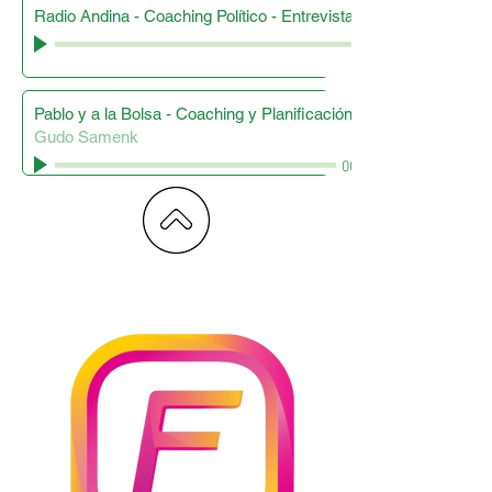
Radio Andina - Coaching Político - Entrevista a Guido Samelnik
Pablo y a la Bolsa - Coaching y Planificación Finaciera
Gudo Samenk
00:00