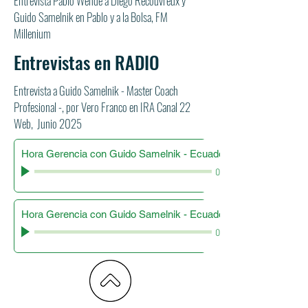
Entrevista Pablo Wende a Diego Recouvreux y
Guido Samelnik en Pablo y a la Bolsa, FM
Millenium
Entrevistas en RADIO
Entrevista a Guido Samelnik - Master Coach
Profesional -, por Vero Franco en IRA Canal 22
Web, Junio 2025
Hora Gerencia con Guido Samelnik - Ecuador - Parte1
00:00
Hora Gerencia con Guido Samelnik - Ecuador - Parte2
00:00