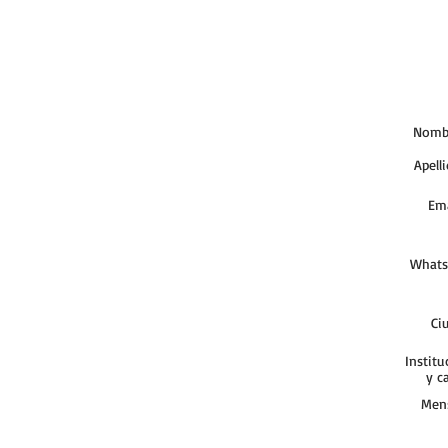
Nomb
Apell
Ema
Whats
Ci
Institu
y c
Men