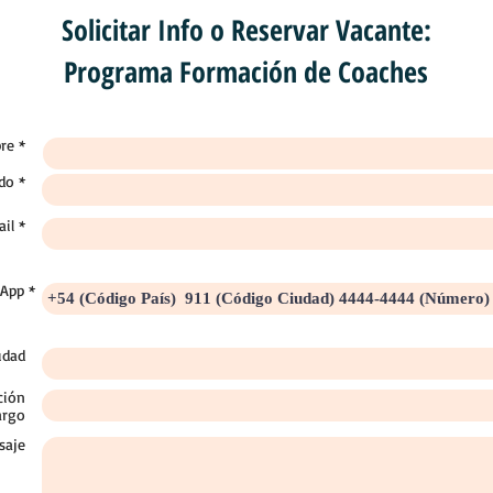
Solicitar Info o Reservar Vacante:
Programa Formación de Coaches
re *
ido *
il *
App *
udad
ción
argo
saje