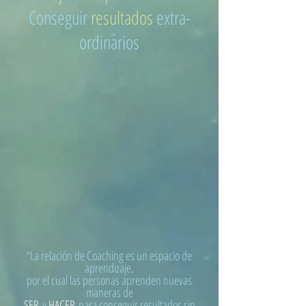
Conseguir
resultados
extra-
ordinarios
“La relación de Coaching es un espacio de
aprendizaje,
por el cual las personas aprenden nuevas
maneras de
SER
y
HACER
para conseguir resultados sin