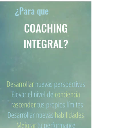
¿Para que
COACHING
INTEGRAL?
​Desarrollar
nuevas perspectivas
Elevar el nivel de
conciencia
Trascender
tus propios límites
Desarrollar nuevas
habilidades
Mejorar
tu performance