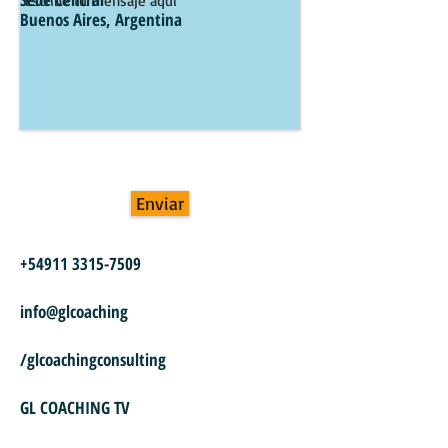
Buenos Aires, Argentina
Enviar
+54911 3315-7509
info@glcoaching
/glcoachingconsulting
GL COACHING TV