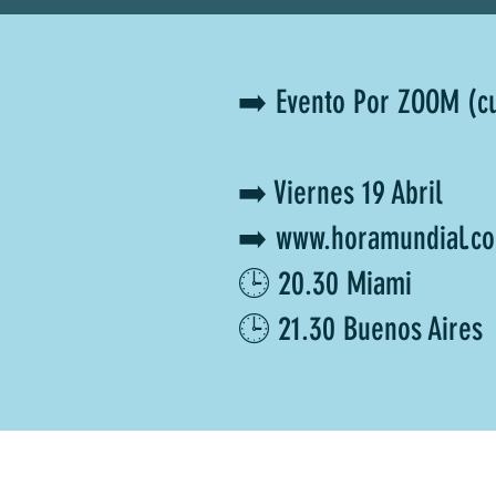
➡️ Evento Por ZOOM (cupos limita
⁣⁣➡️ Viernes 19 Abril⁣⁣⁣⁣⁣⁣
➡️ www.horamundial.c
🕒 20.30 Miami⁣⁣⁣
🕒 21.30 Buenos Aires⁣⁣⁣⁣⁣⁣⁣⁣⁣⁣⁣⁣