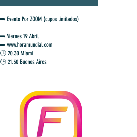
➡️ Evento Por ZOOM (cupos limitados)⁣⁣⁣⁣⁣⁣⁣⁣⁣⁣⁣⁣⁣⁣⁣⁣⁣
⁣⁣➡️ Viernes 19 Abril⁣⁣⁣⁣⁣⁣
➡️ www.horamundial.com
🕒 20.30 Miami⁣⁣⁣
🕒 21.30 Buenos Aires⁣⁣⁣⁣⁣⁣⁣⁣⁣⁣⁣⁣