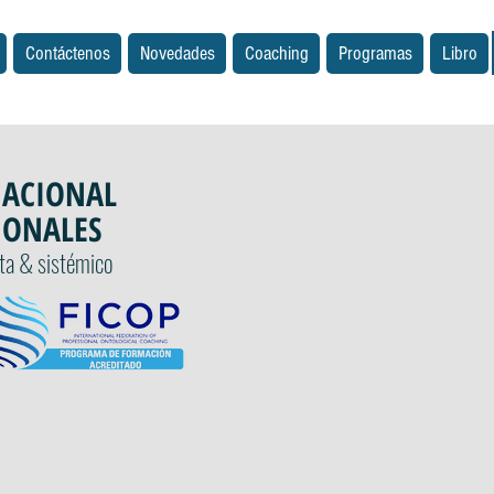
Contáctenos
Novedades
Coaching
Programas
Libro
NACIONAL
IONALES
sta & sistémico