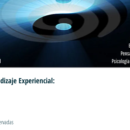
izaje Experiencial:
n
ervadas