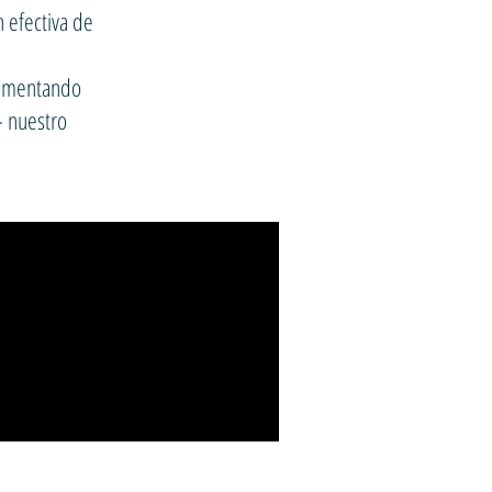
 efectiva de
 fomentando
- nuestro