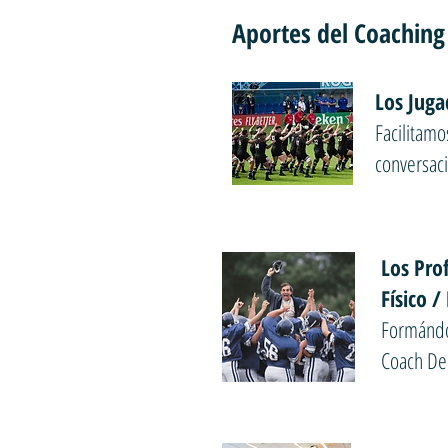
Aportes del Coaching
Los Juga
Facilitamo
conversac
Los Pro
Físico /
Formándol
Coach Dep