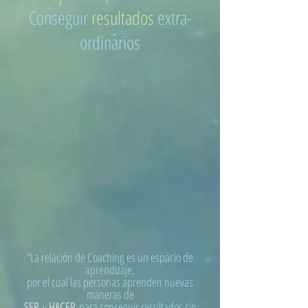
Conseguir
resultados
extra-
ordinarios
“La relación de Coaching es un espacio de
aprendizaje,
por el cual las personas aprenden nuevas
maneras de
SER
y
HACER
para conseguir resultados sin