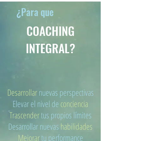
¿Para que
COACHING
INTEGRAL?
​Desarrollar
nuevas perspectivas
Elevar el nivel de
conciencia
Trascender
tus propios límites
Desarrollar nuevas
habilidades
Mejorar
tu performance